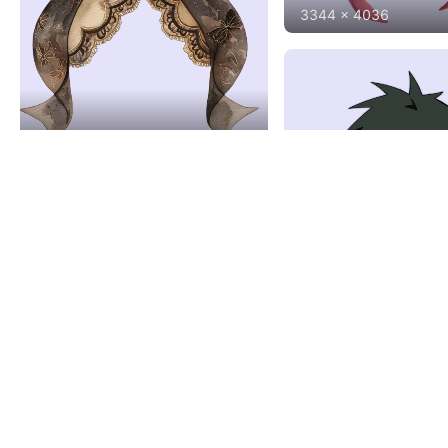
3344
x
4036
1300
x
1346
692
x
880