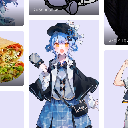
2658
x
3086
670
x
10