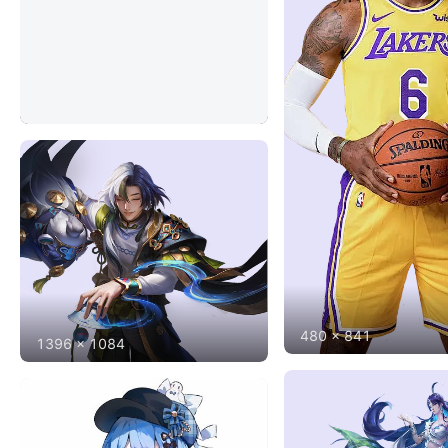
993
x
818
480
x
841
1396
x
1084