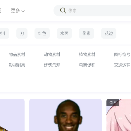
图
更多
树叶
刀
红色
水面
像素
花边
物品素材
动物素材
植物素材
图标符号
影视剧集
建筑景观
电商促销
交通运输
GIF