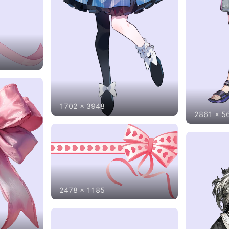
1702
x
3948
2861
x
5
2478
x
1185