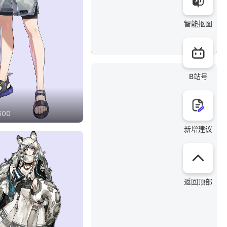
智能抠图
911
x
2033
B站号
600
新增建议
返回顶部