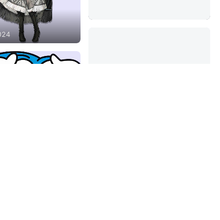
343
x
461
024
240
x
240
009