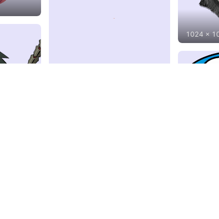
1024
x
1
2230
x
2