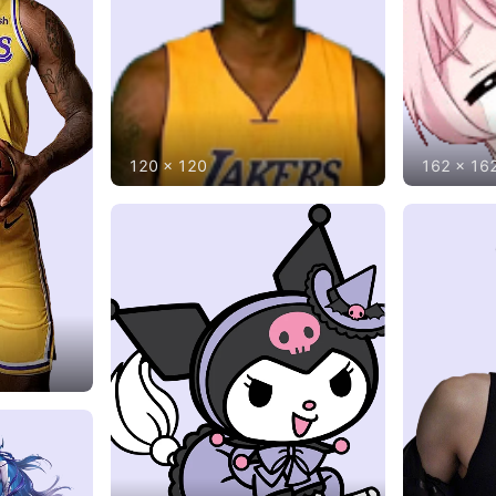
120
x
120
162
x
16