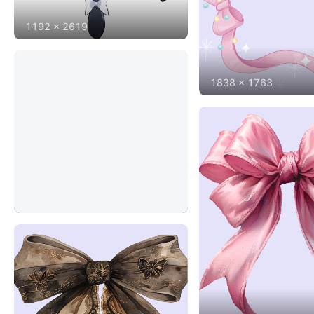
1192
x
2619
1838
x
1763
1667
x
1363