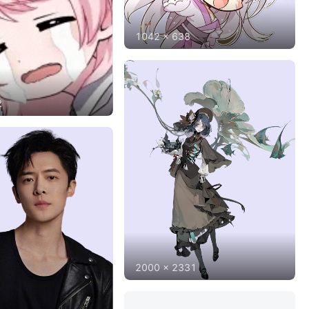
1042
x
638
2
2000
x
2331