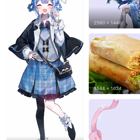
2560
x
1440
1544
x
1024