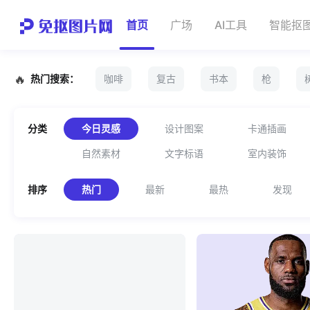
首页
广场
AI工具
智能抠
热门搜索：
咖啡
复古
书本
枪
分类
今日灵感
设计图案
卡通插画
自然素材
文字标语
室内装饰
排序
热门
最新
最热
发现